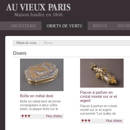
ARGENTERIE
OBJETS DE VERTU
BIJOUX
INST
Objets de vertu
Divers
-
Divers
Flacon à parfum en
Boîte en métal doré
cristal monté sur or et
argent
Boîte en métal doré de forme
rectangulaire à deux côtés
Flacon à parfum en cristal
lobés, la plaque fixée sur le
monté sur or et argent
couvercle ornée d'un chien
surnommé "Les bulles de
Plus d'infos
courant dans un paysage, le
savon" à décor de putti en
tout entouré d'enroulements
Plus d'infos
argent, de roses,
feuillagés sur un fond amati.
d'arabesques et de volutes en
or et vermeil, sur un fond