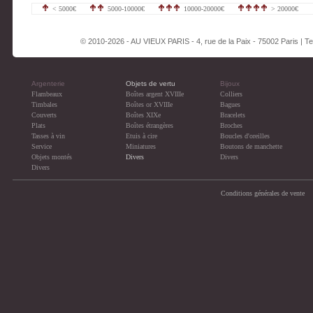
émaillé bleu au niveau du
< 5000€
5000-10000€
10000-20000€
> 20000€
bouchon.
© 2010-2026 - AU VIEUX PARIS - 4, rue de la Paix - 75002 Paris | Tel
Argenterie
Objets de vertu
Bijoux
Flambeaux
Boîtes argent XVIIIe
Colliers
Timbales
Boîtes or XVIIIe
Bagues
Couverts
Boîtes XIXe
Bracelets
Plats
Boîtes étrangères
Broches
Tasses à vin
Etuis à cire
Boucles d'oreilles
Service
Miniatures
Boutons de manchette
Objets montés
Divers
Divers
Divers
Conditions générales de vente