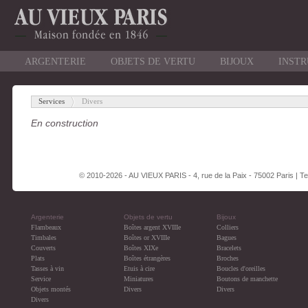
ARGENTERIE
OBJETS DE VERTU
BIJOUX
INST
Services
Divers
-
En construction
© 2010-2026 - AU VIEUX PARIS - 4, rue de la Paix - 75002 Paris | Tel
Argenterie
Objets de vertu
Bijoux
Flambeaux
Boîtes argent XVIIIe
Colliers
Timbales
Boîtes or XVIIIe
Bagues
Couverts
Boîtes XIXe
Bracelets
Plats
Boîtes étrangères
Broches
Tasses à vin
Etuis à cire
Boucles d'oreilles
Service
Miniatures
Boutons de manchette
Objets montés
Divers
Divers
Divers