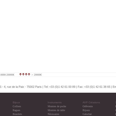
Loui
0000-20000€
> 20000€
4, rue de la Paix - 75002 Paris | Tel: +33 (0)1 42 61 00 89 | Fax: +33 (0)1 42 61 38 65 | Em
Bijoux
Instruments
AVP Créations
Colliers
Montres de poche
Orfèvrerie
Bagues
Montres de table
Bijoux
Bracelets
Nécessaires
Galuchat