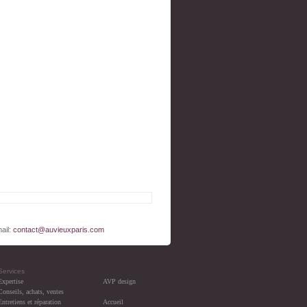
s XV).
ail:
contact@auvieuxparis.com
Services
Expertise
AVP design
Conseils, achats, ventes
Entretiens et réparation
Accueil