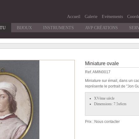
Accueil
Galerie
Evénements
Coord
RTU
BIJOUX
INSTRUMENTS
AVP CRÉATIONS
SER
Miniature ovale
Ref. AMIN0017
Miniature sur émail, dans un ca
représente le portrait de "Jon 
XVème siècle
Dimensions: 7.5x6cm
Prix : Nous contacter