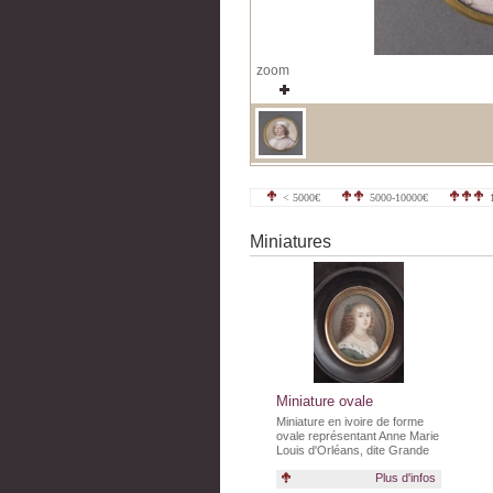
zoom
< 5000€
5000-10000€
1
Miniatures
Miniature ovale
Miniature en ivoire de forme
ovale représentant Anne Marie
Louis d'Orléans, dite Grande
Demoiselle (1627-1693), petite
Plus d'infos
fille du Roi Henri IV et cousine