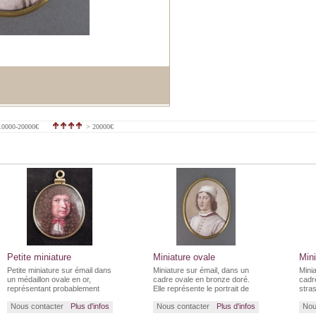
0000-20000€
> 20000€
Petite miniature
Miniature ovale
Mini
Petite miniature sur émail dans
Miniature sur émail, dans un
Mini
un médaillon ovale en or,
cadre ovale en bronze doré.
cadre
représentant probablement
Elle représente le portrait de
stras
Louis XIV.
"Jon Guidi di MASACCIO".
Duch
Nous contacter
Plus d'infos
Nous contacter
Plus d'infos
Nou
de Ch