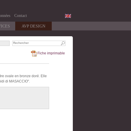
onnées
Contact
VICES
AVP DESIGN
Fiche imprimable
dre ovale en bronze doré. Elle
Guidi di MASACCIO".