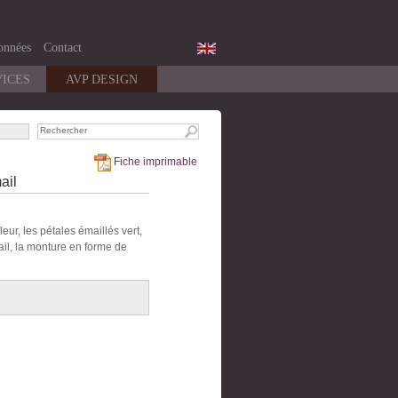
onnées
Contact
VICES
AVP DESIGN
Fiche imprimable
ail
eur, les pétales émaillés vert,
ail, la monture en forme de