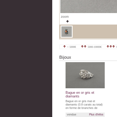
zoom
< 5000€
5000-10000€
1
Bijoux
Bague en or gris et
diamants
Bague en or gris mat et
diamants (0.8 carats au total)
en forme de branches de
rosiers entremêlées.
vendue
Plus d'infos