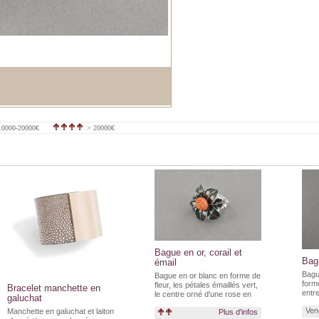
0000-20000€
> 20000€
Bague en or, corail et
Bagu
émail
Bague
Bague en or blanc en forme de
form
fleur, les pétales émaillés vert,
Bracelet manchette en
entr
le centre orné d'une rose en
galuchat
corail, la monture en forme de
Ven
Manchette en galuchat et laiton
Plus d'infos
branches.