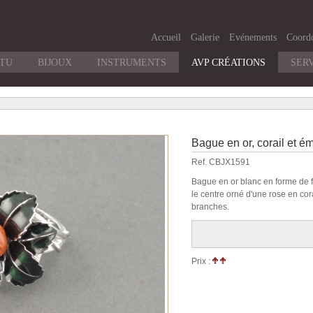
Accueil
Galerie
Evénements
Coord
RTU
BIJOUX
INSTRUMENTS
AVP CRÉATIONS
SER
Bague en or, corail et ém
Ref. CBJX1591
Bague en or blanc en forme de fl
le centre orné d'une rose en cor
branches.
Prix :