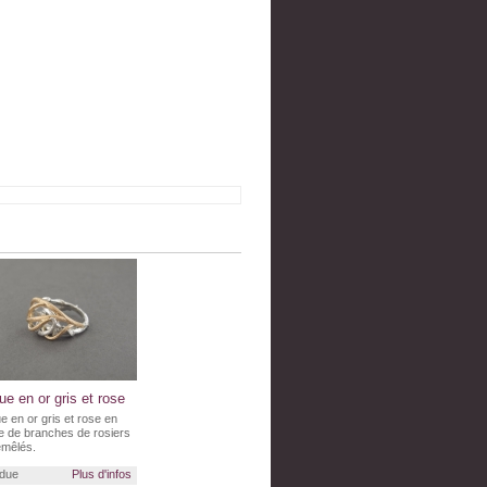
e en or gris et rose
 en or gris et rose en
e de branches de rosiers
emêlés.
due
Plus d'infos