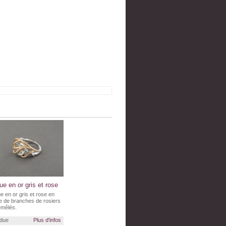
e en or gris et rose
 en or gris et rose en
e de branches de rosiers
emêlés.
due
Plus d'infos