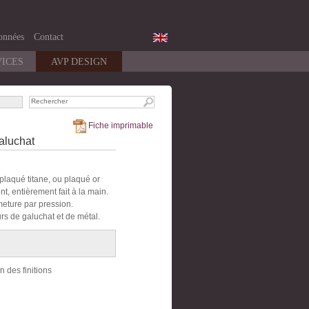
onnées
Contact
VICES
AVP DESIGN
Fiche imprimable
aluchat
plaqué titane, ou plaqué or
t, entièrement fait à la main.
meture par pression.
rs de galuchat et de métal.
n des finitions