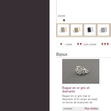
zoom
< 5000€
5000-10000€
1
Bijoux
Bague en or gris et
diamants
Bague en or gris mat et
diamants (0.8 carats au total)
en forme de branches de
rosiers entremêlées.
vendue
Plus d'infos