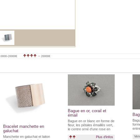
0000-20000€
> 20000€
Bague en or, corail et
Bagu
émail
Bague
Bague en or blanc en forme de
form
fleur, les pétales émaillés vert,
Bracelet manchette en
entr
le centre orné d'une rose en
galuchat
corail, la monture en forme de
Ven
Manchette en galuchat et laiton
Plus d'infos
branches.