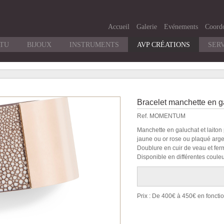
Accueil
Galerie
Evénements
Coord
RTU
BIJOUX
INSTRUMENTS
AVP CRÉATIONS
SER
Bracelet manchette en g
Ref. MOMENTUM
Manchette en galuchat et laiton 
jaune ou or rose ou plaqué argen
Doublure en cuir de veau et fer
Disponible en différentes couleu
Prix : De 400€ à 450€ en fonctio