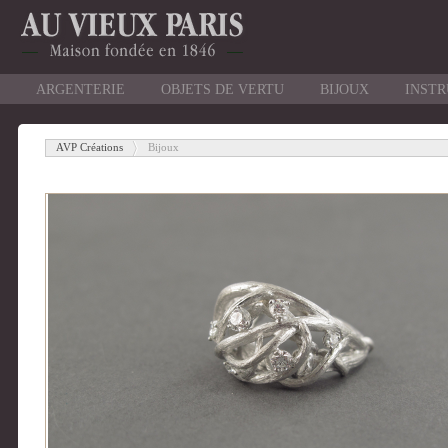
ARGENTERIE
OBJETS DE VERTU
BIJOUX
INST
AVP Créations
Bijoux
-