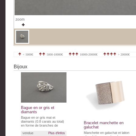
zoom
< 5000€
5000-10000€
10000-20000€
> 20000€
Bijoux
Bague en or gris et
diamants
Bague en or gris mat et
diamants (0.8 carats au total)
Bracelet manchette en
en forme de branches de
galuchat
rosiers entremêlées.
Manchette en galuchat et laiton
vendue
Plus d'infos