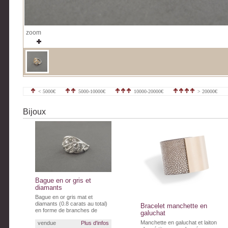
zoom
< 5000€
5000-10000€
10000-20000€
> 20000€
Bijoux
Bague en or gris et
diamants
Bague en or gris mat et
diamants (0.8 carats au total)
Bracelet manchette en
en forme de branches de
galuchat
rosiers entremêlées.
Manchette en galuchat et laiton
vendue
Plus d'infos