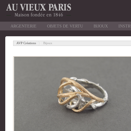
ARGENTERIE
OBJETS DE VERTU
BIJOUX
INST
AVP Créations
Bijoux
-